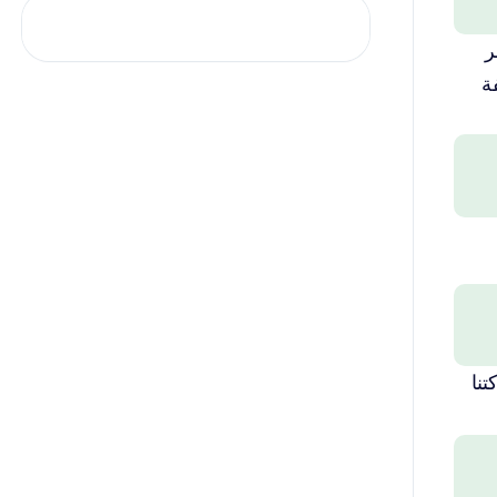
ر
ة
نا