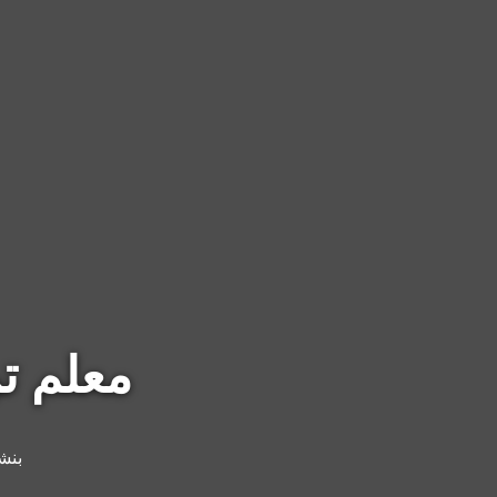
معلم تركي
بنش