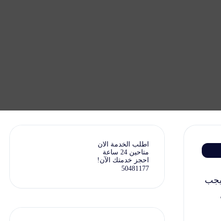
اطلب الخدمة الان
متاحين 24 ساعة
احجز خدمتك الآن!
50481177
ويجب